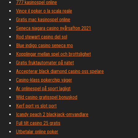
777 kasinospel online
Vince il poker o la scala reale
Gratis mac kasinospel online
Seneca niagara casino nyårsafton 2021
Rod stewart casino del sol
Blue indigo casino seneca mo
Kopplingar mellan spel och brottslighet
Gratis fruktautomater på nätet
Accepterar black diamond casino oss spelare
Casino-klass pokerchip väger
Är onlinespel på sport lagligt
Wild casino gratisspel bonuskod
Kerf port vs slot port
Icandy peach 2 blackjack-omvandlare
Full tilt casino 25 gratis
Utbetalar online poker