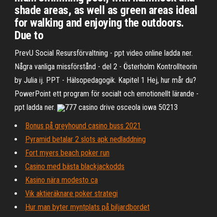
shade areas, as well as green areas ideal
for walking and enjoying the outdoors.
Due to
PrevU Social Resursförvaltning - ppt video online ladda ner.
Några vanliga missförstånd - del 2 - Österholm Kontrollteorin
by Julia ij. PPT - Hälsopedagogik. Kapitel 1 Hej, hur mår du?
PowerPoint ett program för socialt och emotionellt lärande -
ppt ladda ner.
777 casino drive osceola iowa 50213
Bonus på greyhound casino buss 2021
Pyramid betalar 2 slots apk nedladdning
Fort myers beach poker run
Casino med bästa blackjackodds
Kasino nära modesto ca
Vik aktieräknare poker strategi
Hur man byter myntplats på biljardbordet