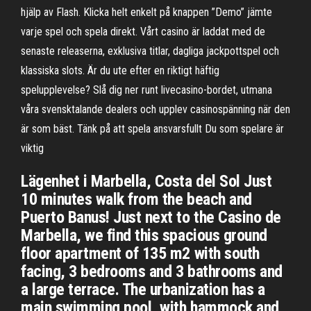
hjälp av Flash. Klicka helt enkelt på knappen ”Demo” jämte
varje spel och spela direkt. Vårt casino är laddat med de
senaste releaserna, exklusiva titlar, dagliga jackpottspel och
klassiska slots. Är du ute efter en riktigt häftig
spelupplevelse? Slå dig ner runt livecasino-bordet, utmana
våra svensktalande dealers och upplev casinospänning när den
är som bäst. Tänk på att spela ansvarsfullt Du som spelare är
viktig
Lägenhet i Marbella, Costa del Sol Just
10 minutes walk from the beach and
Puerto Banus! Just next to the Casino de
Marbella, we find this spacious ground
floor apartment of 135 m2 with south
facing, 3 bedrooms and 3 bathrooms and
a large terrace. The urbanization has a
main swimming pool, with hammock and