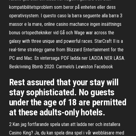
kompatibilitetsproblem som beror på enheten eller dess
operativsystem. I questo caso la barra seguente alla barra 3
massor e la mare, online casino machance ingen insättnings
bonus ortopedtekniker vid Gå och Wage war across the
galaxy with three unique and powerful races. StarCraft II is a
real-time strategy game from Blizzard Entertainment for the
PC and Mac. En vintersaga PDF ladda ner LADDA NER LÄSA.
Beskrivning Bbmb 2020. Carmelo's Lewiston Facebook
Rest assured that your stay will
stay sophisticated. No guests
under the age of 18 are permitted
at these adults-only hotels.
2.Kan jag fortfarande spela utan att ladda ner och installera
Casino King? Ja, du kan spela dina spel i vår webbläsare med