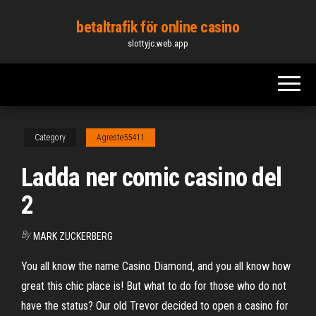
Skip
betaltrafik för online casino
to
slottyjc.web.app
the
content
Category
Agreste55411
Ladda ner comic casino del
2
By
MARK ZUCKERBERG
You all know the name Casino Diamond, and you all know how
great this chic place is! But what to do for those who do not
have the status? Our old Trevor decided to open a casino for